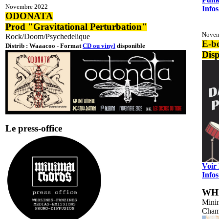
Novembre 2022
Infos
ODONATA
Prod "Gravitational Perturbation"
Novem
Rock/Doom/Psychedelique
E-b
Distrib : Waaacoo - Format
CD ou vinyl
disponible
Dis
Le press-office
Voir 
Infos
WH
Mini
Cham