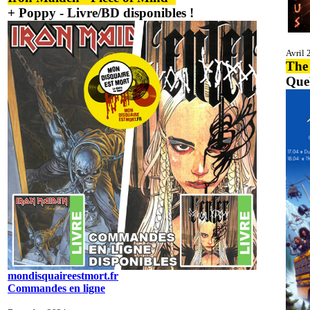
+ Poppy - Livre/BD disponibles !
Avril 
The 
Que
mondisquaireestmort.fr
Commandes en ligne