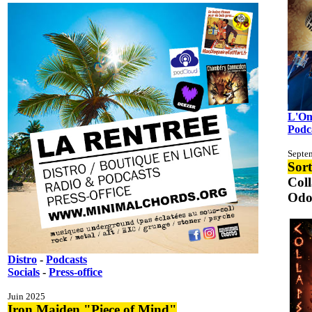
L'O
Podc
Septe
Sort
Col
Odo
Distro
-
Podcasts
Socials
-
Press-office
Juin 2025
Iron Maiden "Piece of Mind"