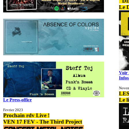
"DI
Le 
Voir
Infos
Novem
LE
Le l
Le Press-office
Fevrier 2023
Prochain rdv Live !
VEN 17 FEV - The Third Project