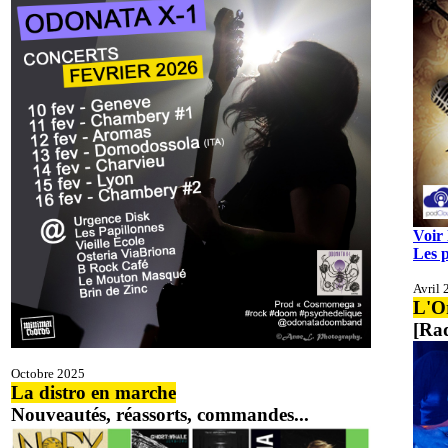
Voir 
Les 
Avril 
L'O
[Ra
Octobre 2025
La distro en marche
Nouveautés, réassorts, commandes...