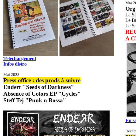
Mai 2
Org
La So
Le Br
Le Sc
RE
A 
Telechargement
Infos distro
Mai 2023
Press-office : des prods à suivre
Enderr "Seeds of Darkness"
Absence of Colors EP "Cycles"
Steff Tej "Punk n Bossa"
En sa
Decem